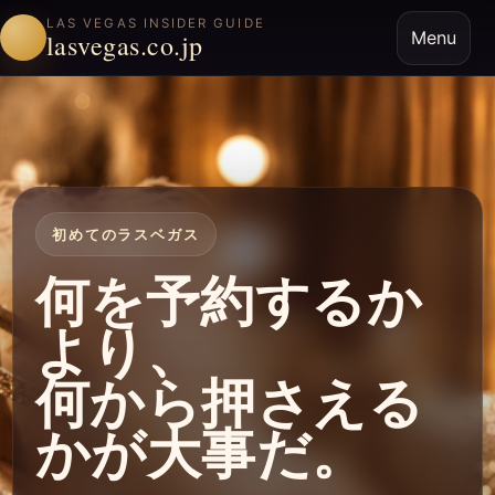
LAS VEGAS INSIDER GUIDE
Menu
lasvegas.co.jp
初めてのラスベガス
何を予約するか
より、
何から押さえる
かが大事だ。