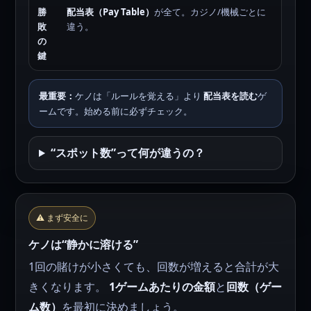
勝
配当表（Pay Table）
が全て。カジノ/機械ごとに
敗
違う。
の
鍵
最重要：
ケノは「ルールを覚える」より
配当表を読む
ゲ
ームです。始める前に必ずチェック。
“スポット数”って何が違うの？
⚠️ まず安全に
ケノは“静かに溶ける”
1回の賭けが小さくても、回数が増えると合計が大
きくなります。
1ゲームあたりの金額
と
回数（ゲー
ム数）
を最初に決めましょう。