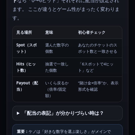
ト
なら「0〜6ヒット」それぞれに配当が設定され
ます。 ここが違うとゲーム性がまったく変わりま
す。
見る場所
意味
初心者チェック
Spot（スポ
選んだ数字の
あなたのチケットのス
ット）
個数
ポット数と一致させる
Hits（ヒッ
抽選で一致し
「6スポットで4ヒッ
ト数）
た個数
ト」など
Payout（配
いくら戻るか
“賭け金×倍率”か、表示
当）
（倍率/固定
形式を確認
額）
「配当の表記」が分かりづらい時は？
重要：
ケノは「好きな数字を選ぶ楽しさ」がメインで