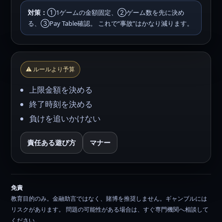
対策：
①1ゲームの金額固定、②ゲーム数を先に決め
る、③Pay Table確認。 これで“事故”はかなり減ります。
⚠️ ルールより予算
上限金額を決める
終了時刻を決める
負けを追いかけない
責任ある遊び方
マナー
免責
教育目的のみ。金融助言ではなく、賭博を推奨しません。ギャンブルには
リスクがあります。 問題の可能性がある場合は、すぐ専門機関へ相談して
ください。