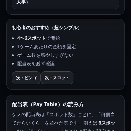
大事）
初心者のおすすめ（超シンプル）
4〜6スポット
で開始
1ゲームあたりの金額を固定
ゲーム数を増やしすぎない
配当表を必ず確認
次：ビンゴ
次：スロット
配当表（Pay Table）の読み方
ケノの配当表は「スポット数」ごとに、「何個当
てたらいくら」を並べた表です。 例えば
6スポッ