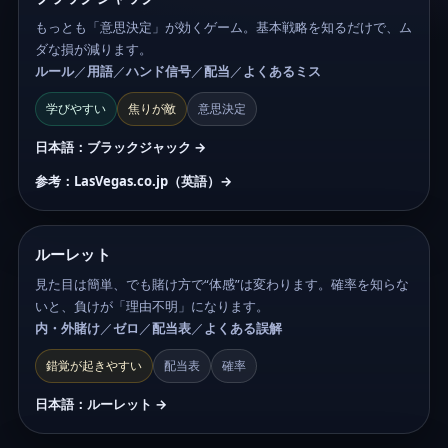
もっとも「意思決定」が効くゲーム。基本戦略を知るだけで、ム
ダな損が減ります。
ルール
／
用語
／
ハンド信号
／
配当
／
よくあるミス
学びやすい
焦りが敵
意思決定
日本語：ブラックジャック →
参考：LasVegas.co.jp（英語）→
ルーレット
見た目は簡単、でも賭け方で“体感”は変わります。確率を知らな
いと、負けが「理由不明」になります。
内・外賭け
／
ゼロ
／
配当表
／
よくある誤解
錯覚が起きやすい
配当表
確率
日本語：ルーレット →