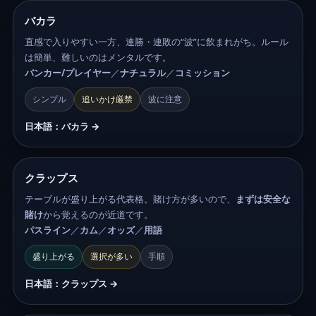
バカラ
直感で入りやすい一方、連勝・連敗の“波”に飲まれがち。ルール
は簡単、難しいのはメンタルです。
バンカー/プレイヤー
／
ナチュラル
／
コミッション
シンプル
追いかけ厳禁
波に注意
日本語：バカラ →
クラップス
テーブルが盛り上がる代表格。賭け方が多いので、
まずは安全な
賭け
から覚えるのが近道です。
パスライン
／
カム
／
オッズ
／
用語
盛り上がる
選択が多い
手順
日本語：クラップス →