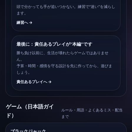
頭で分かっても手が追いつかない。練習で“迷い”を減らし
ます。
練習へ →
最後に：責任あるプレイが“本編”です
勝ち負け以前に、生活が壊れたらゲームではありませ
ん。
予算・時間・感情を守る設計を先に作ってから、遊びま
しょう。
責任あるプレイへ →
ゲーム（日本語ガイ
ルール・用語・よくあるミス・配当
ド）
まで
ブラックジャック