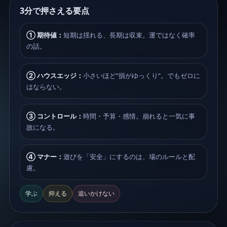
3分で押さえる要点
① 期待値：
短期は揺れる、長期は収束。運ではなく確率
の話。
② ハウスエッジ：
小さいほど“損がゆっくり”。でもゼロに
はならない。
③ コントロール：
時間・予算・感情。崩れると一気に事
故になる。
④ マナー：
遊びを「安全」にするのは、場のルールと配
慮。
学ぶ
抑える
追いかけない