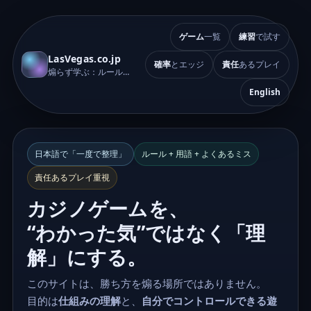
ゲーム
一覧
練習
で試す
LasVegas.co.jp
確率
とエッジ
責任
あるプレイ
煽らず学ぶ：ルール・確率・マナー・責任あるプレイ
English
日本語で「一度で整理」
ルール + 用語 + よくあるミス
責任あるプレイ重視
カジノゲームを、
“わかった気”ではなく「理
解」にする。
このサイトは、勝ち方を煽る場所ではありません。
目的は
仕組みの理解
と、
自分でコントロールできる遊