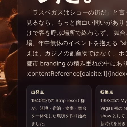
「ラスベガスはショーの街だ」と言
見るなら、もっと面白い問いがあり
けで客を呼ぶ場所で終わらず、 舞台、head
場、年中無休のイベントを抱える “sho
えは、カジノの副産物ではなく、ホテル資
都市 branding の積み重ねの中に
:contentReference[oaicite:1]{index
出発点
転換点
1940年代の Strip resort 群
1993年の My
が、賭博・宿泊・食事・舞台
Vegas 初の re
を一体化した環境を作り始め
show として、
ました。
新時代を開き