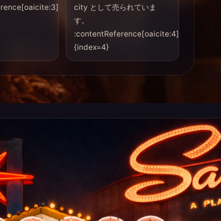
rence[oaicite:3]
city として売られていま
す。
:contentReference[oaicite:4]
{index=4}