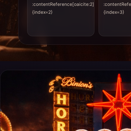
:contentReference[oaicite:2]
:contentRefe
{index=2}
{index=3}