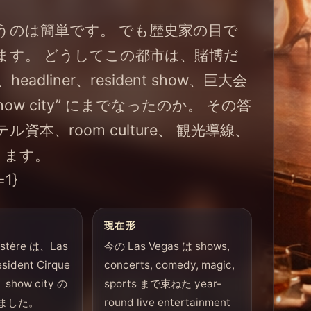
うのは簡単です。 でも歴史家の目で
ます。 どうしてこの都市は、賭博だ
liner、resident show、巨大会
w city” にまでなったのか。 その答
本、room culture、 観光導線、
あります。
=1}
現在形
stère は、Las
今の Las Vegas は shows,
sident Cirque
concerts, comedy, magic,
show city の
sports まで束ねた year-
ました。
round live entertainment