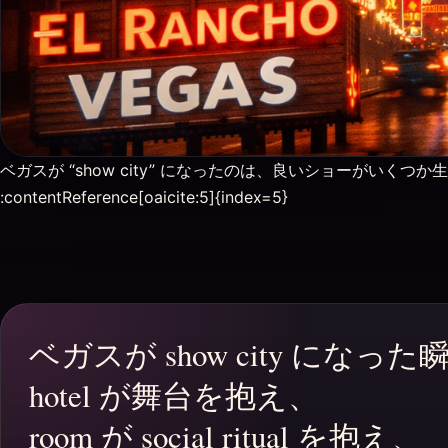
ベガスが “show city” になったのは、良いショーがい
:contentReference[oaicite:5]{index=5}
ベガスが show city にな
hotel が舞台を抱え、
room が social ritual を抱え、