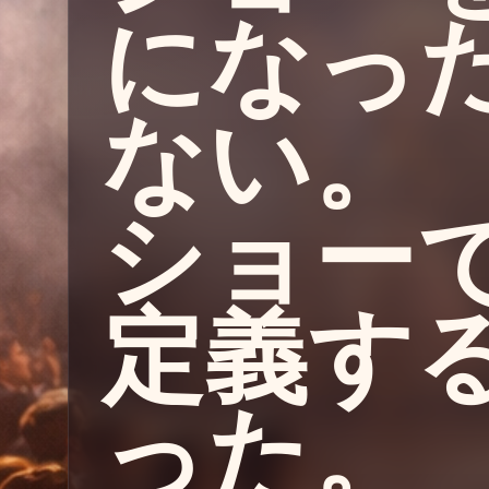
になっ
ない。
ショー
定義す
った。