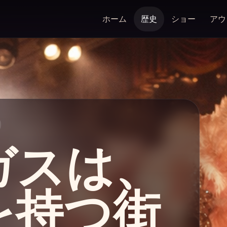
ホーム
歴史
ショー
アウ
ガスは、
を持つ街