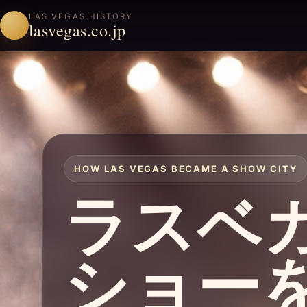
LAS VEGAS HISTORY
lasvegas.co.jp
HOW LAS VEGAS BECAME A SHOW CITY
ラスベ
ショー